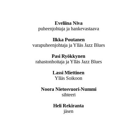
Eveliina Niva
puheenjohtaja ja hankevastaava
Ilkka Poutanen
varapuheenjohtaja ja Ylläs Jazz Blues
Pasi Ryökkynen
rahastonhoitaja ja Ylläs Jazz Blues
Lassi Miettinen
Ylläs Soikoon
Noora Nietosvuori-Nummi
sihteeri
Heli Rekiranta
jäsen