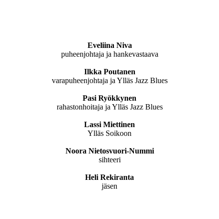
Eveliina Niva
puheenjohtaja ja hankevastaava
Ilkka Poutanen
varapuheenjohtaja ja Ylläs Jazz Blues
Pasi Ryökkynen
rahastonhoitaja ja Ylläs Jazz Blues
Lassi Miettinen
Ylläs Soikoon
Noora Nietosvuori-Nummi
sihteeri
Heli Rekiranta
jäsen